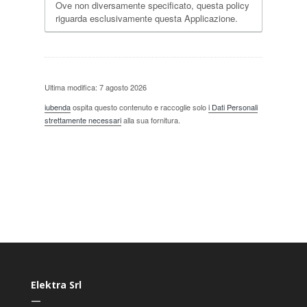
Ove non diversamente specificato, questa policy
riguarda esclusivamente questa Applicazione.
Ultima modifica: 7 agosto 2026
iubenda
ospita questo contenuto e raccoglie solo
i Dati Personali
strettamente necessari
alla sua fornitura.
Elektra Srl
—